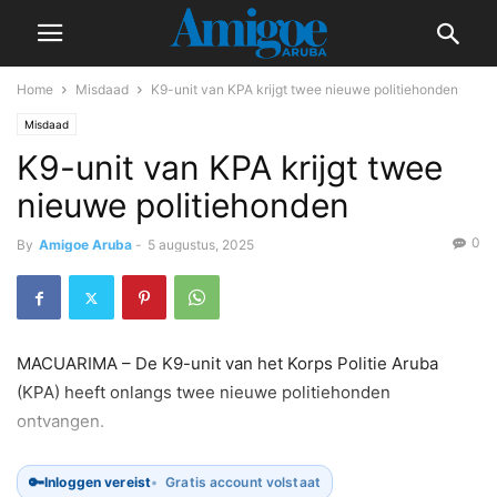
Home
Misdaad
K9-unit van KPA krijgt twee nieuwe politiehonden
Misdaad
K9-unit van KPA krijgt twee
nieuwe politiehonden
0
By
Amigoe Aruba
-
5 augustus, 2025
MACUARIMA – De K9-unit van het Korps Politie Aruba
(KPA) heeft onlangs twee nieuwe politiehonden
ontvangen.
🔑
Inloggen vereist
Gratis account volstaat