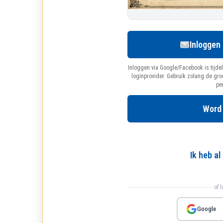
Inloggen
Inloggen via Google/Facebook is tijdel
loginprovider. Gebruik zolang de gr
pe
Word
Ik heb a
of 
Google