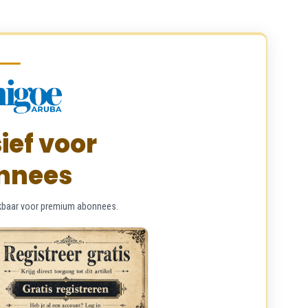
ief voor
nnees
chikbaar voor premium abonnees.