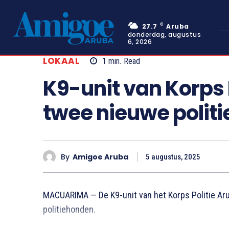
C
27.7
Aruba
donderdag, augustus
6, 2026
LOKAAL
1
min.
Read
K9-unit van Korps P
twee nieuwe polit
By
Amigoe Aruba
5 augustus, 2025
MACUARIMA — De K9-unit van het Korps Politie Aru
politiehonden.