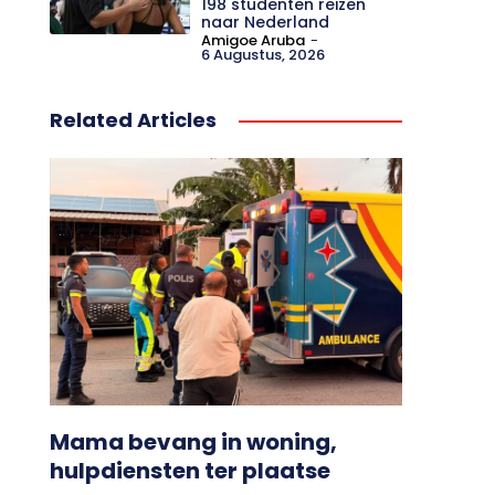
198 studenten reizen
naar Nederland
Amigoe Aruba
-
6 Augustus, 2026
Related Articles
Mama bevang in woning,
hulpdiensten ter plaatse