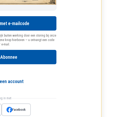
 met e-mailcode
ijk buiten werking door een storing bij onze
oene knop hierboven — u ontvangt een code
r e-mail.
 Abonnee
l een account
log in met
Facebook