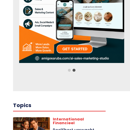
Topics
Internationaal
Financieel
ReelShort verwacht