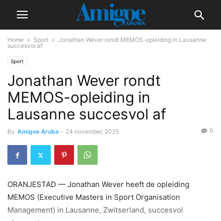
Home
Sport
Jonathan Wever rondt MEMOS-opleiding in Lausanne
succesvol af
Sport
Jonathan Wever rondt
MEMOS-opleiding in
Lausanne succesvol af
0
By
Amigoe Aruba
-
24 november, 2025
ORANJESTAD — Jonathan Wever heeft de opleiding
MEMOS (Executive Masters in Sport Organisation
Management) in Lausanne, Zwitserland, succesvol