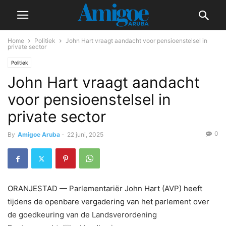
Home
Politiek
John Hart vraagt aandacht voor pensioenstelsel in
private sector
Politiek
John Hart vraagt aandacht
voor pensioenstelsel in
private sector
0
By
Amigoe Aruba
-
22 juni, 2025
ORANJESTAD — Parlementariër John Hart (AVP) heeft
tijdens de openbare vergadering van het parlement over
de goedkeuring van de Landsverordening