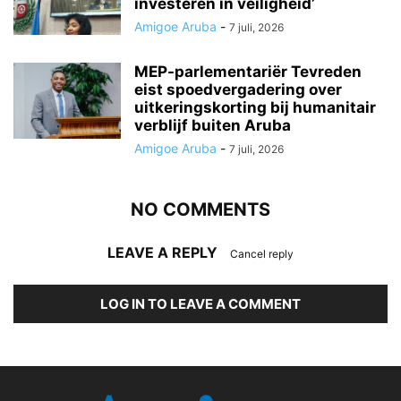
investeren in veiligheid’
Amigoe Aruba
-
7 juli, 2026
MEP-parlementariër Tevreden
eist spoedvergadering over
uitkeringskorting bij humanitair
verblijf buiten Aruba
Amigoe Aruba
-
7 juli, 2026
NO COMMENTS
LEAVE A REPLY
Cancel reply
LOG IN TO LEAVE A COMMENT