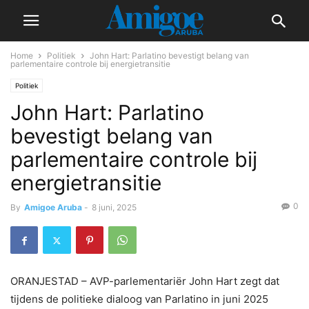
Home
Politiek
John Hart: Parlatino bevestigt belang van
parlementaire controle bij energietransitie
Politiek
John Hart: Parlatino
bevestigt belang van
parlementaire controle bij
energietransitie
0
By
Amigoe Aruba
-
8 juni, 2025
ORANJESTAD – AVP-parlementariër John Hart zegt dat
tijdens de politieke dialoog van Parlatino in juni 2025