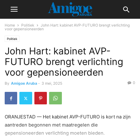
Home
Politiek
John Hart: kabinet AVP-FUTURO brengt verlichting
voor gepensioneerden
Politiek
John Hart: kabinet AVP-
FUTURO brengt verlichting
voor gepensioneerden
0
By
Amigoe Aruba
-
3 mei, 2025
ORANJESTAD — Het kabinet AVP-FUTURO is kort na zijn
aantreden begonnen met maatregelen die
gepensioneerden verlichting moeten bieden.