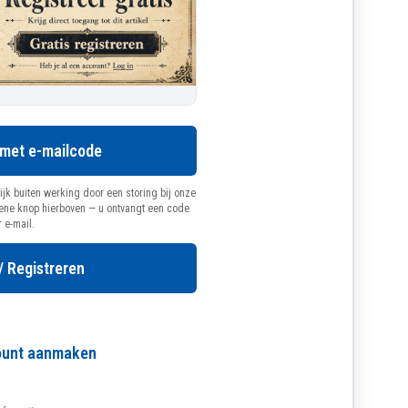
 met e-mailcode
ijk buiten werking door een storing bij onze
oene knop hierboven — u ontvangt een code
r e-mail.
/ Registreren
count aanmaken