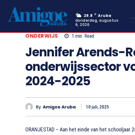
C
28.8
Aruba
donderdag, augustus
6, 2026
ONDERWIJS
1
min.
Read
Jennifer Arends-
onderwijssector vo
2024-2025
By
Amigoe Aruba
10 juli, 2025
ORANJESTAD – Aan het einde van het schooljaar 2