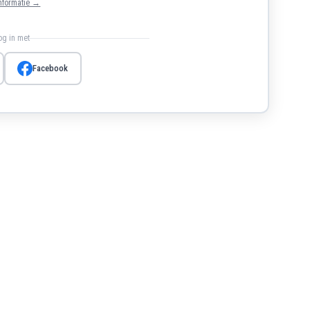
nformatie →
log in met
Facebook