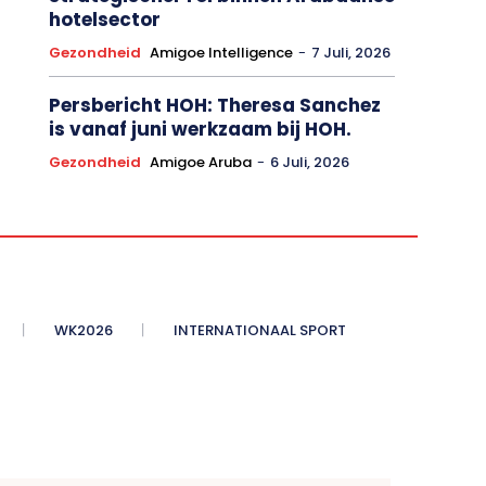
Vegan hospitality krijgt
strategischer rol binnen Arubaanse
hotelsector
Gezondheid
Amigoe Intelligence
-
7 Juli, 2026
Persbericht HOH: Theresa Sanchez
is vanaf juni werkzaam bij HOH.
Gezondheid
Amigoe Aruba
-
6 Juli, 2026
WK2026
INTERNATIONAAL SPORT