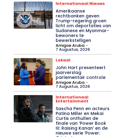
voetbal
Amigoe Aruba
-
7 Augustus, 2026
Internationaal Nieuws
Amerikaanse
rechtbanken geven
Trump-regering groen
licht om deportaties van
Sudanese en Myanmar-
bewoners te
bewerkstelligen
Amigoe Aruba
-
7 Augustus, 2026
Lokaal
John Hart presenteert
jaarverslag
parlementair controle
Amigoe Aruba
-
7 Augustus, 2026
Internationaal
Entertainment
Sascha Penn en acteurs
Patina Miller en Mekai
Curtis onthullen de