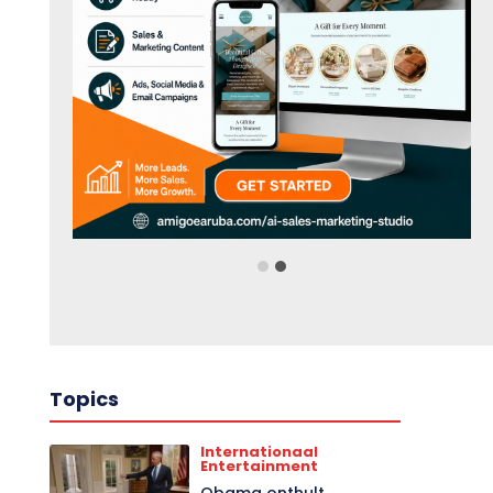
❮
❯
Topics