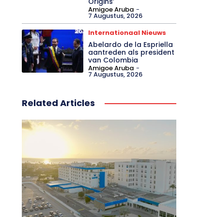
finale van ‘Power Book
III: Raising Kanan’ en de
nieuwe serie ‘Power:
Origins’
Amigoe Aruba
-
7 Augustus, 2026
Internationaal Nieuws
Abelardo de la Espriella
aantreden als president
van Colombia
Amigoe Aruba
-
7 Augustus, 2026
Related Articles