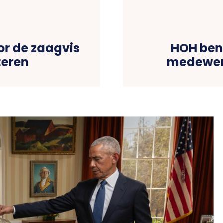
r de zaagvis
HOH ben
teren
medewerk