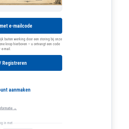
 met e-mailcode
ijk buiten werking door een storing bij onze
oene knop hierboven — u ontvangt een code
r e-mail.
/ Registreren
count aanmaken
nformatie →
log in met