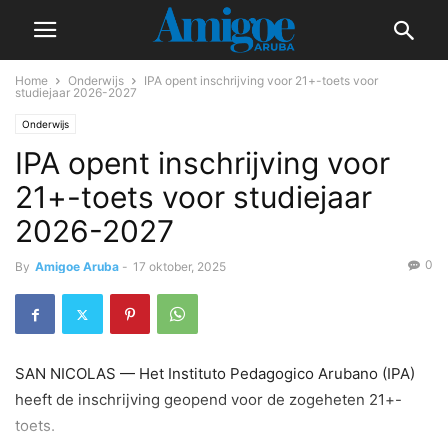
Home
Onderwijs
IPA opent inschrijving voor 21+-toets voor
studiejaar 2026-2027
Onderwijs
IPA opent inschrijving voor
21+-toets voor studiejaar
2026-2027
0
By
Amigoe Aruba
-
17 oktober, 2025
SAN NICOLAS — Het Instituto Pedagogico Arubano (IPA)
heeft de inschrijving geopend voor de zogeheten 21+-
toets.