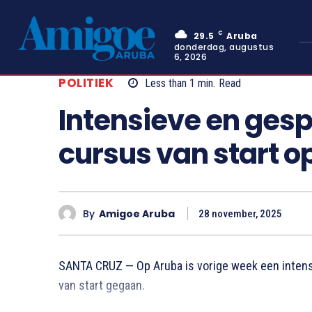
C
29.5
Aruba
donderdag, augustus
6, 2026
POLITIEK
Less than 1
min.
Read
Intensieve en gesp
cursus van start o
By
Amigoe Aruba
28 november, 2025
SANTA CRUZ — Op Aruba is vorige week een intens
van start gegaan.