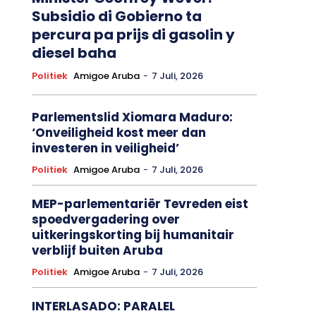
Subsidio di Gobierno ta
percura pa prijs di gasolin y
diesel baha
Politiek
Amigoe Aruba
-
7 Juli, 2026
Parlementslid Xiomara Maduro:
‘Onveiligheid kost meer dan
investeren in veiligheid’
Politiek
Amigoe Aruba
-
7 Juli, 2026
MEP-parlementariër Tevreden eist
spoedvergadering over
uitkeringskorting bij humanitair
verblijf buiten Aruba
Politiek
Amigoe Aruba
-
7 Juli, 2026
INTERLASADO: PARALEL