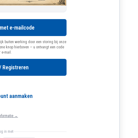
 met e-mailcode
ijk buiten werking door een storing bij onze
oene knop hierboven — u ontvangt een code
r e-mail.
/ Registreren
count aanmaken
nformatie →
log in met