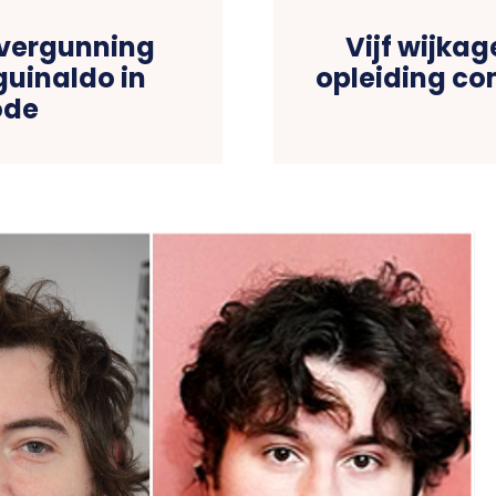
 vergunning
Vijf wijka
guinaldo in
opleiding co
ode