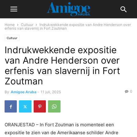
Home
Cultuur
Indrukwekkende expositie van Andre Henderson over
erfenis van slavernij in Fort Zoutman
Cultuur
Indrukwekkende expositie
van Andre Henderson over
erfenis van slavernij in Fort
Zoutman
0
By
Amigoe Aruba
-
11 juli, 2025
ORANJESTAD – In Fort Zoutman is momenteel een
expositie te zien van de Amerikaanse schilder Andre