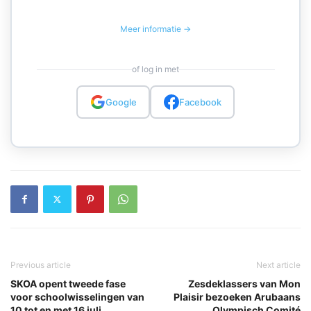
Meer informatie →
of log in met
Google
Facebook
Previous article
Next article
SKOA opent tweede fase
Zesdeklassers van Mon
voor schoolwisselingen van
Plaisir bezoeken Arubaans
10 tot en met 16 juli
Olympisch Comité