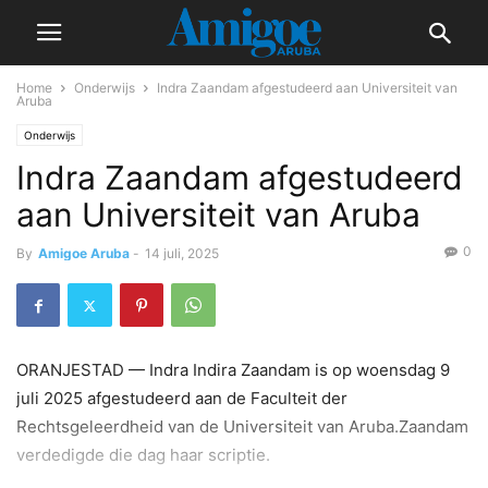
Home
Onderwijs
Indra Zaandam afgestudeerd aan Universiteit van
Aruba
Onderwijs
Indra Zaandam afgestudeerd
aan Universiteit van Aruba
0
By
Amigoe Aruba
-
14 juli, 2025
ORANJESTAD — Indra Indira Zaandam is op woensdag 9
juli 2025 afgestudeerd aan de Faculteit der
Rechtsgeleerdheid van de Universiteit van Aruba.Zaandam
verdedigde die dag haar scriptie.