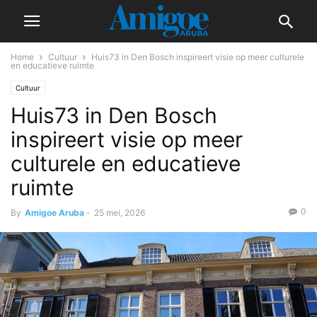
Home
Cultuur
Huis73 in Den Bosch inspireert visie op meer culturele
en educatieve ruimte
Cultuur
Huis73 in Den Bosch
inspireert visie op meer
culturele en educatieve
ruimte
0
By
Amigoe Aruba
-
25 mei, 2026