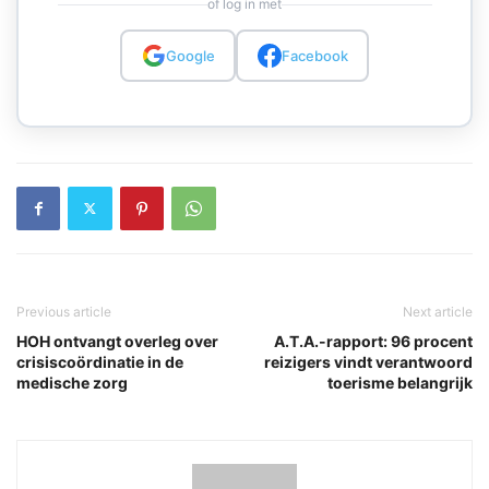
of log in met
Google
Facebook
Previous article
Next article
HOH ontvangt overleg over
A.T.A.-rapport: 96 procent
crisiscoördinatie in de
reizigers vindt verantwoord
medische zorg
toerisme belangrijk