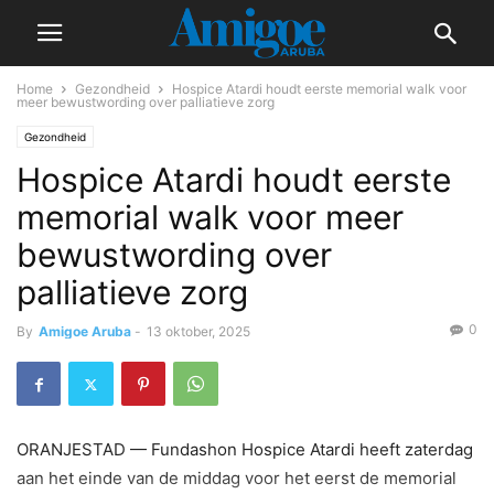
Home
Gezondheid
Hospice Atardi houdt eerste memorial walk voor
meer bewustwording over palliatieve zorg
Gezondheid
Hospice Atardi houdt eerste
memorial walk voor meer
bewustwording over
palliatieve zorg
0
By
Amigoe Aruba
-
13 oktober, 2025
ORANJESTAD — Fundashon Hospice Atardi heeft zaterdag
aan het einde van de middag voor het eerst de memorial