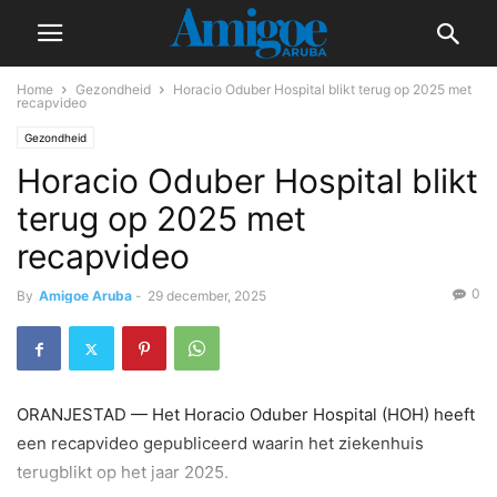
Home
Gezondheid
Horacio Oduber Hospital blikt terug op 2025 met
recapvideo
Gezondheid
Horacio Oduber Hospital blikt
terug op 2025 met
recapvideo
0
By
Amigoe Aruba
-
29 december, 2025
ORANJESTAD — Het Horacio Oduber Hospital (HOH) heeft
een recapvideo gepubliceerd waarin het ziekenhuis
terugblikt op het jaar 2025.