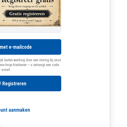
 met e-mailcode
ijk buiten werking door een storing bij onze
oene knop hierboven — u ontvangt een code
r e-mail.
/ Registreren
count aanmaken