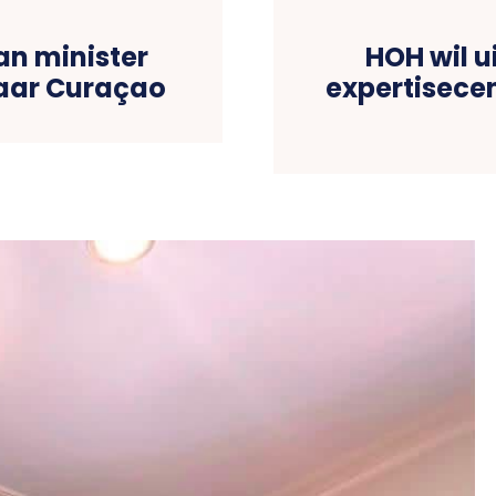
an minister
HOH wil u
naar Curaçao
expertisece