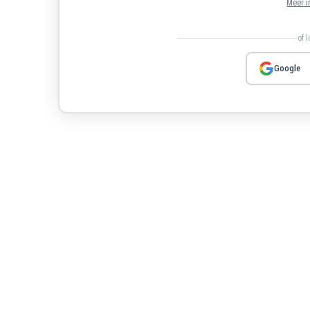
Meer i
of 
Google