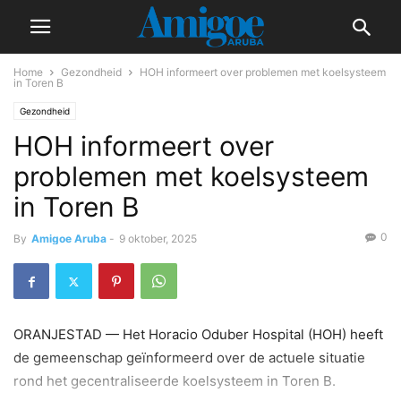
Home
Gezondheid
HOH informeert over problemen met koelsysteem
in Toren B
Gezondheid
HOH informeert over
problemen met koelsysteem
in Toren B
0
By
Amigoe Aruba
-
9 oktober, 2025
ORANJESTAD — Het Horacio Oduber Hospital (HOH) heeft
de gemeenschap geïnformeerd over de actuele situatie
rond het gecentraliseerde koelsysteem in Toren B.