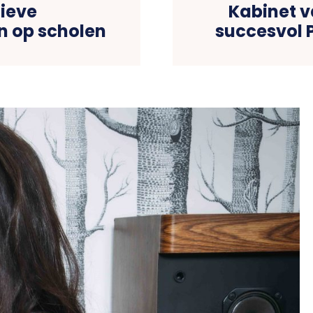
tieve
Kabinet v
 op scholen
succesvol P