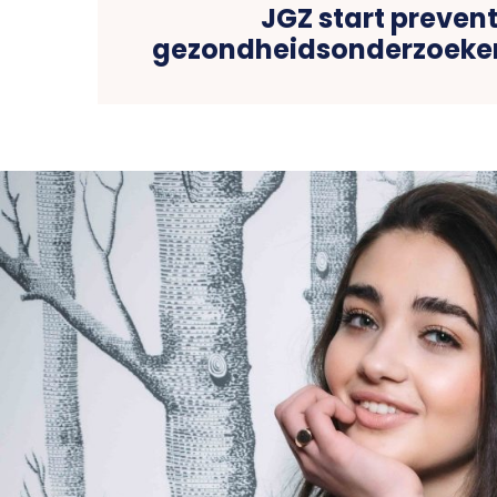
JGZ start preven
gezondheidsonderzoeken