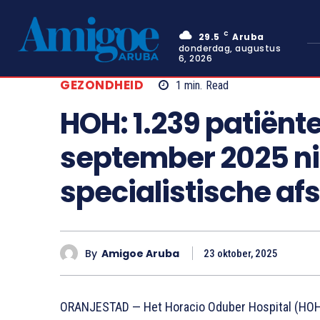
C
29.5
Aruba
donderdag, augustus
6, 2026
GEZONDHEID
1
min.
Read
HOH: 1.239 patiën
september 2025 ni
specialistische af
By
Amigoe Aruba
23 oktober, 2025
ORANJESTAD — Het Horacio Oduber Hospital (HOH)