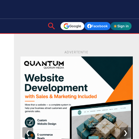
Google
Facebook
Sign in
ADVERTENTIE
❮
❯