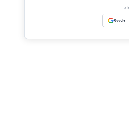
of 
Google