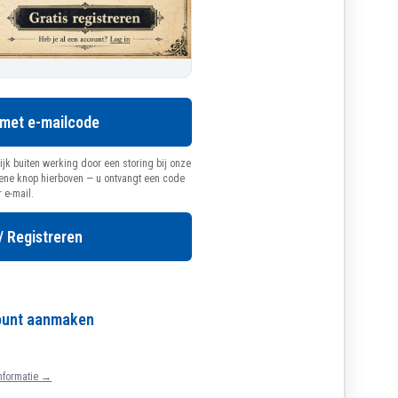
 met e-mailcode
ijk buiten werking door een storing bij onze
oene knop hierboven — u ontvangt een code
r e-mail.
/ Registreren
count aanmaken
nformatie →