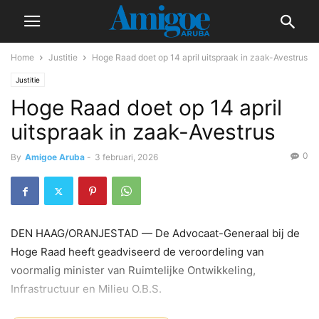
Home
Justitie
Hoge Raad doet op 14 april uitspraak in zaak-Avestrus
Justitie
Hoge Raad doet op 14 april
uitspraak in zaak-Avestrus
0
By
Amigoe Aruba
-
3 februari, 2026
DEN HAAG/ORANJESTAD — De Advocaat-Generaal bij de
Hoge Raad heeft geadviseerd de veroordeling van
voormalig minister van Ruimtelijke Ontwikkeling,
Infrastructuur en Milieu O.B.S.