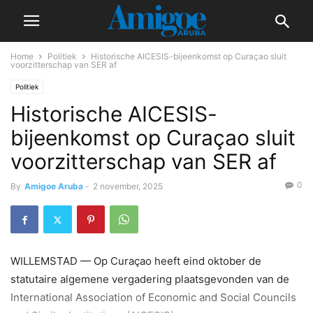
Home
Politiek
Historische AICESIS-bijeenkomst op Curaçao sluit
voorzitterschap van SER af
Politiek
Historische AICESIS-
bijeenkomst op Curaçao sluit
voorzitterschap van SER af
0
By
Amigoe Aruba
-
2 november, 2025
WILLEMSTAD — Op Curaçao heeft eind oktober de
statutaire algemene vergadering plaatsgevonden van de
International Association of Economic and Social Councils