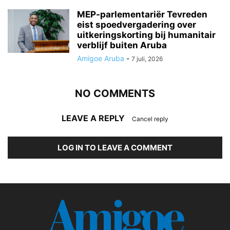
MEP-parlementariër Tevreden
eist spoedvergadering over
uitkeringskorting bij humanitair
verblijf buiten Aruba
Amigoe Aruba
-
7 juli, 2026
NO COMMENTS
LEAVE A REPLY
Cancel reply
LOG IN TO LEAVE A COMMENT