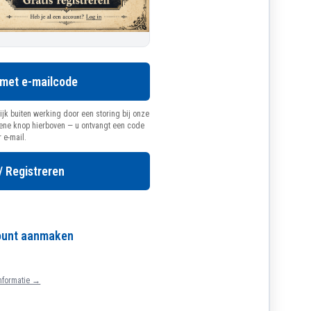
 met e-mailcode
ijk buiten werking door een storing bij onze
oene knop hierboven — u ontvangt een code
r e-mail.
/ Registreren
count aanmaken
nformatie →