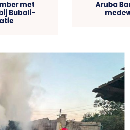
ember met
Aruba Ba
ij Bubali-
medewe
atie