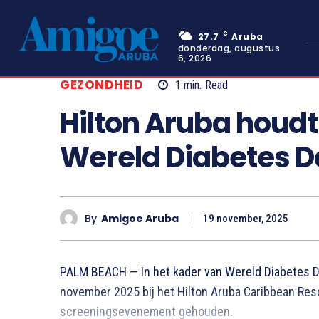
C
27.7
Aruba
donderdag, augustus
6, 2026
GEZONDHEID
1
min.
Read
Hilton Aruba houd
Wereld Diabetes 
By
Amigoe Aruba
19 november, 2025
PALM BEACH — In het kader van Wereld Diabetes D
november 2025 bij het Hilton Aruba Caribbean Reso
screeningsevenement gehouden.