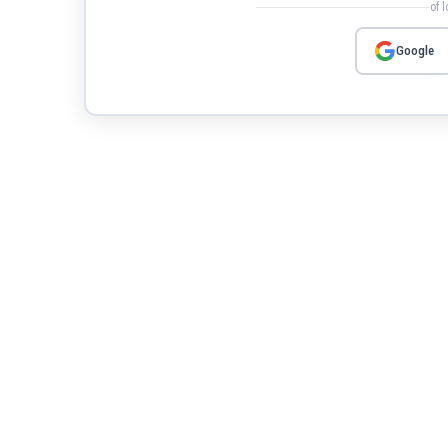
of 
Google