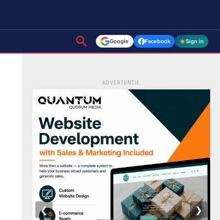
Google
Facebook
Sign in
ADVERTENTIE
❮
❯