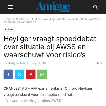
Home
Politiek
Heyliger vraagt spoeddebat over situatie bij AWSS en
waarschuwt voor risico’s
Politiek
Heyliger vraagt spoeddebat
over situatie bij AWSS en
waarschuwt voor risico’s
0
By
Amigoe Aruba
-
17 juni, 2025
ORANJESTAD – AVP-parlementariër Clifford Heyliger
vraagt aandacht voor de situatie rond het
afvalwaterzuiveringsproject AWSS.