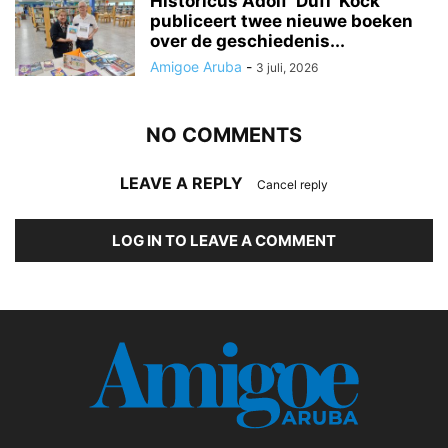
Historicus Adolf ‘Dufi’ Kock
publiceert twee nieuwe boeken
over de geschiedenis...
Amigoe Aruba
-
3 juli, 2026
NO COMMENTS
LEAVE A REPLY
Cancel reply
LOG IN TO LEAVE A COMMENT