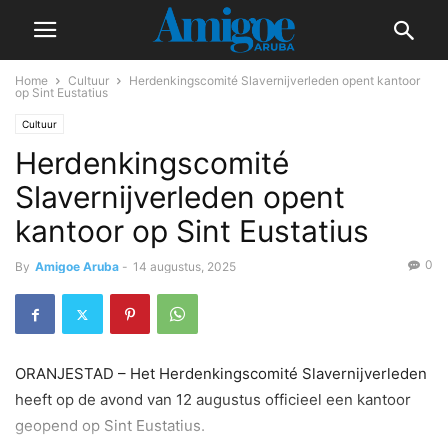
Home
Cultuur
Herdenkingscomité Slavernijverleden opent kantoor
op Sint Eustatius
Cultuur
Herdenkingscomité
Slavernijverleden opent
kantoor op Sint Eustatius
0
By
Amigoe Aruba
-
14 augustus, 2025
ORANJESTAD – Het Herdenkingscomité Slavernijverleden
heeft op de avond van 12 augustus officieel een kantoor
geopend op Sint Eustatius.