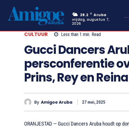
C
28.2
Aruba
vrijdag, augustus 7,
2026
CULTUUR
Less than 1
min.
Read
Gucci Dancers Aru
persconferentie ov
Prins, Rey en Rein
By
Amigoe Aruba
27 mei, 2025
ORANJESTAD — Gucci Dancers Aruba houdt op dond