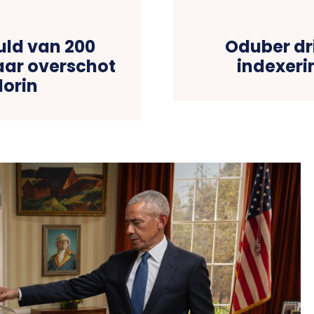
uld van 200
Oduber dri
aar overschot
indexeri
lorin