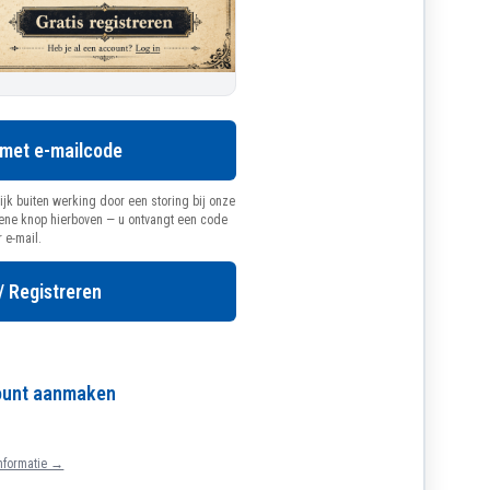
 met e-mailcode
ijk buiten werking door een storing bij onze
oene knop hierboven — u ontvangt een code
r e-mail.
/ Registreren
count aanmaken
nformatie →