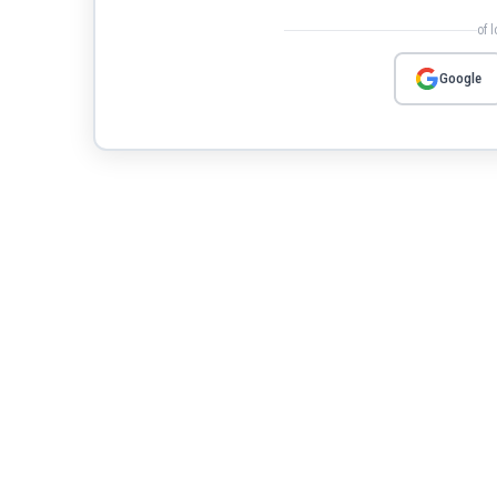
of 
Google