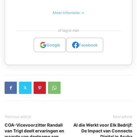
Meer informatie →
of log in met
Google
Facebook
Previous article
Next article
COA-Vicevoorzitter Randall
AI die Werkt voor Elk Bedrijf:
van Trigt deelt ervaringen en
De Impact van Connecto
waarde van deelname aan
Digital in Aruba