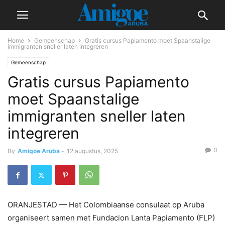
Home
Gemeenschap
Gratis cursus Papiamento moet Spaanstalige
immigranten sneller laten integreren
Gemeenschap
Gratis cursus Papiamento
moet Spaanstalige
immigranten sneller laten
integreren
0
By
Amigoe Aruba
-
12 augustus, 2025
ORANJESTAD — Het Colombiaanse consulaat op Aruba
organiseert samen met Fundacion Lanta Papiamento (FLP)