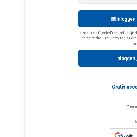
Inloggen
Inloggen via Google/Facebook is tijdel
loginprovider. Gebruik zolang de gr
pe
Inloggen 
Gratis ac
Meer i
of 
Google