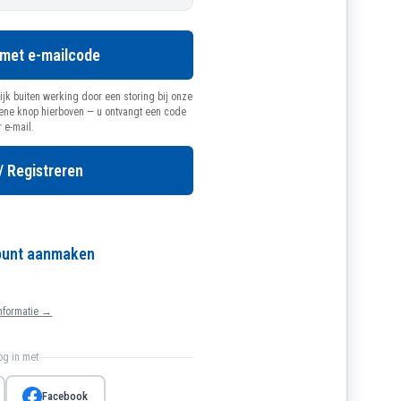
 met e-mailcode
ijk buiten werking door een storing bij onze
oene knop hierboven — u ontvangt een code
r e-mail.
/ Registreren
count aanmaken
nformatie →
log in met
Facebook