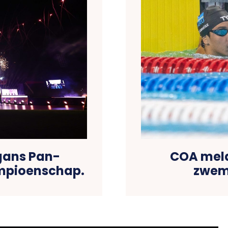
gans Pan-
COA meld
mpioenschap.
zwem