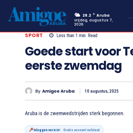
C
28.2
Aruba
vrijdag, augustus 7,
2026
SPORT
Less than 1
min.
Read
Goede start voor 
eerste zwemdag
By
Amigoe Aruba
10 augustus, 2025
Aruba is de zwemwedstrijden sterk begonnen.
Inloggen vereist
Gratis account volstaat