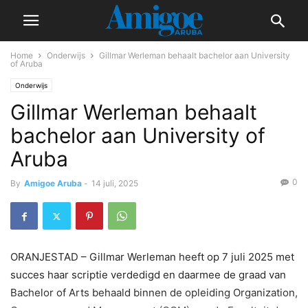
Home
Onderwijs
Gillmar Werleman behaalt bachelor aan University
of Aruba
Onderwijs
Gillmar Werleman behaalt
bachelor aan University of
Aruba
0
By
Amigoe Aruba
-
14 juli, 2025
ORANJESTAD – Gillmar Werleman heeft op 7 juli 2025 met
succes haar scriptie verdedigd en daarmee de graad van
Bachelor of Arts behaald binnen de opleiding Organization,