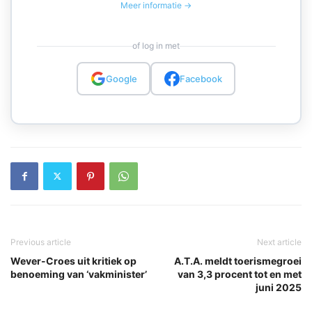
Meer informatie →
of log in met
Google
Facebook
Previous article
Next article
Wever-Croes uit kritiek op
A.T.A. meldt toerismegroei
benoeming van ‘vakminister’
van 3,3 procent tot en met
juni 2025