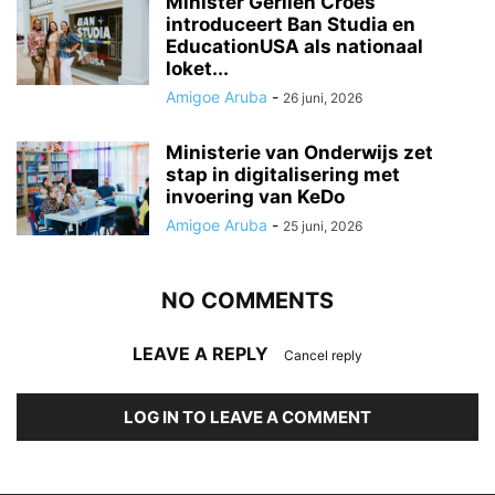
Minister Gerlien Croes
introduceert Ban Studia en
EducationUSA als nationaal
loket...
Amigoe Aruba
-
26 juni, 2026
Ministerie van Onderwijs zet
stap in digitalisering met
invoering van KeDo
Amigoe Aruba
-
25 juni, 2026
NO COMMENTS
LEAVE A REPLY
Cancel reply
LOG IN TO LEAVE A COMMENT