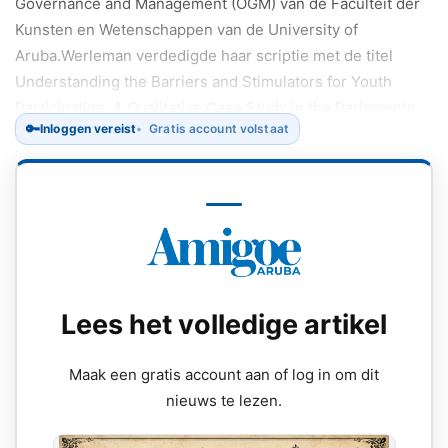
Governance and Management (OGM) van de Faculteit der
Kunsten en Wetenschappen van de University of
Aruba.Werleman verdedigde haar scriptie met de titel
Understanding the Barriers and Stimulators for Youth
Participation: A Qualitative Case Study in the Parlamento
🔑
Inloggen vereist
Gratis account volstaat
Hubenil Aruba voor een afstudeercommissie bestaande uit
Thais Franken MSc, Luciano Miljrad L.L.M.
Lees het volledige artikel
Maak een gratis account aan of log in om dit
nieuws te lezen.