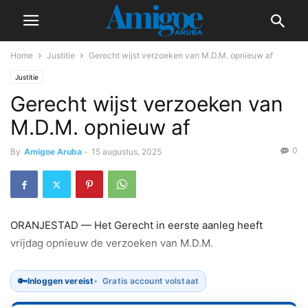
Home
Justitie
Gerecht wijst verzoeken van M.D.M. opnieuw af
Justitie
Gerecht wijst verzoeken van
M.D.M. opnieuw af
0
By
Amigoe Aruba
-
15 augustus, 2025
ORANJESTAD — Het Gerecht in eerste aanleg heeft
vrijdag opnieuw de verzoeken van M.D.M.
🔑
Inloggen vereist
Gratis account volstaat