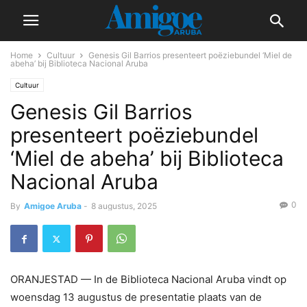
Home
Cultuur
Genesis Gil Barrios presenteert poëziebundel ‘Miel de
abeha’ bij Biblioteca Nacional Aruba
Cultuur
Genesis Gil Barrios
presenteert poëziebundel
‘Miel de abeha’ bij Biblioteca
Nacional Aruba
0
By
Amigoe Aruba
-
8 augustus, 2025
ORANJESTAD — In de Biblioteca Nacional Aruba vindt op
woensdag 13 augustus de presentatie plaats van de