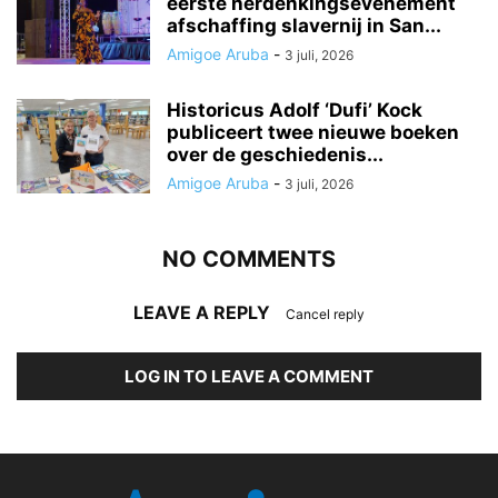
eerste herdenkingsevenement
afschaffing slavernij in San...
Amigoe Aruba
-
3 juli, 2026
Historicus Adolf ‘Dufi’ Kock
publiceert twee nieuwe boeken
over de geschiedenis...
Amigoe Aruba
-
3 juli, 2026
NO COMMENTS
LEAVE A REPLY
Cancel reply
LOG IN TO LEAVE A COMMENT