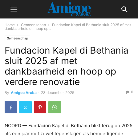
Home
Gemeenschap
Fundacion Kapel di Bethania sluit 2025 af met
dankbaarheid en hoop op...
Gemeenschap
Fundacion Kapel di Bethania
sluit 2025 af met
dankbaarheid en hoop op
verdere renovatie
0
By
Amigoe Aruba
-
23 december, 2025
NOORD — Fundacion Kapel di Bethania blikt terug op 2025
als een jaar met zowel tegenslagen als bemoedigende