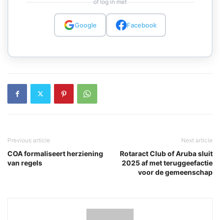
of log in met
Google
Facebook
Previous article
Next article
COA formaliseert herziening
Rotaract Club of Aruba sluit
van regels
2025 af met teruggeefactie
voor de gemeenschap