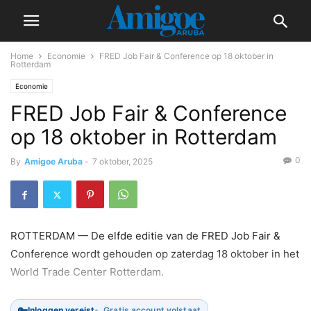
Home
Economie
FRED Job Fair & Conference op 18 oktober in
Rotterdam
Economie
FRED Job Fair & Conference
op 18 oktober in Rotterdam
0
By
Amigoe Aruba
-
7 oktober, 2025
ROTTERDAM — De elfde editie van de FRED Job Fair &
Conference wordt gehouden op zaterdag 18 oktober in het
World Trade Center Rotterdam.
🔑
Inloggen vereist
Gratis account volstaat