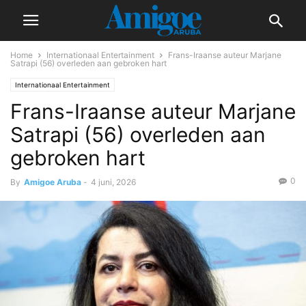
Home
Internationaal Entertainment
Frans-Iraanse auteur Marjane
Satrapi (56) overleden aan gebroken hart
Internationaal Entertainment
Frans-Iraanse auteur Marjane
Satrapi (56) overleden aan
gebroken hart
0
By
Amigoe Aruba
-
4 juni, 2026