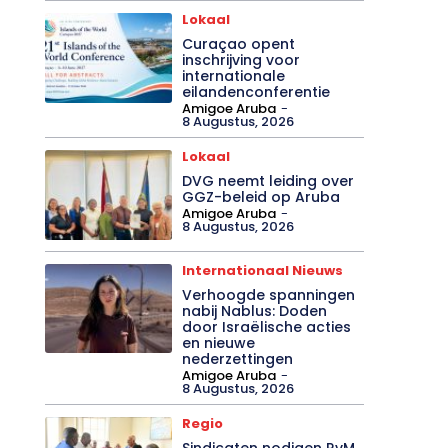
Lokaal
Curaçao opent
inschrijving voor
internationale
eilandenconferentie
Amigoe Aruba
-
8 Augustus, 2026
Lokaal
DVG neemt leiding over
GGZ-beleid op Aruba
Amigoe Aruba
-
8 Augustus, 2026
Internationaal Nieuws
Verhoogde spanningen
nabij Nablus: Doden
door Israëlische acties
en nieuwe
nederzettingen
Amigoe Aruba
-
8 Augustus, 2026
Regio
Sindicaten nodigen RvM