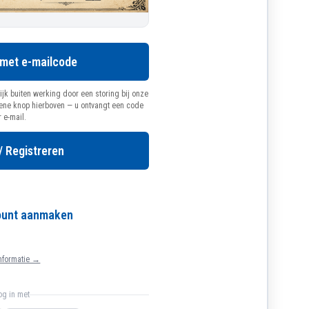
 met e-mailcode
ijk buiten werking door een storing bij onze
oene knop hierboven — u ontvangt een code
r e-mail.
/ Registreren
count aanmaken
nformatie →
log in met