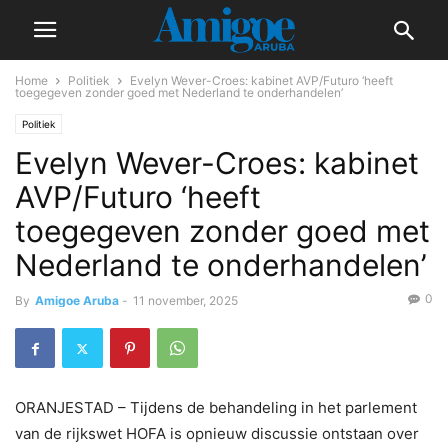
Home
Politiek
Evelyn Wever-Croes: kabinet AVP/Futuro ‘heeft
toegegeven zonder goed met Nederland te onderhandelen’
Politiek
Evelyn Wever-Croes: kabinet
AVP/Futuro ‘heeft
toegegeven zonder goed met
Nederland te onderhandelen’
0
By
Amigoe Aruba
-
11 november, 2025
ORANJESTAD – Tijdens de behandeling in het parlement
van de rijkswet HOFA is opnieuw discussie ontstaan over