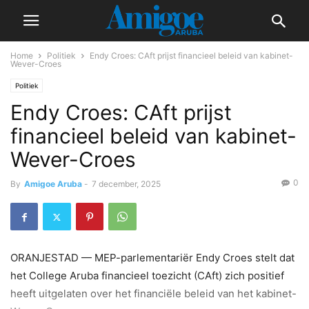
Home
Politiek
Endy Croes: CAft prijst financieel beleid van kabinet-
Wever-Croes
Politiek
Endy Croes: CAft prijst
financieel beleid van kabinet-
Wever-Croes
0
By
Amigoe Aruba
-
7 december, 2025
ORANJESTAD — MEP-parlementariër Endy Croes stelt dat
het College Aruba financieel toezicht (CAft) zich positief
heeft uitgelaten over het financiële beleid van het kabinet-