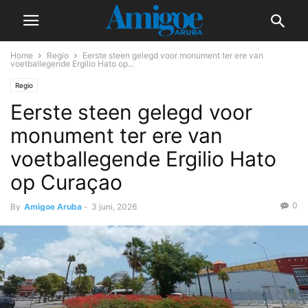
Home
Regio
Eerste steen gelegd voor monument ter ere van
voetballegende Ergilio Hato op...
Regio
Eerste steen gelegd voor
monument ter ere van
voetballegende Ergilio Hato
op Curaçao
0
By
Amigoe Aruba
-
3 juni, 2026