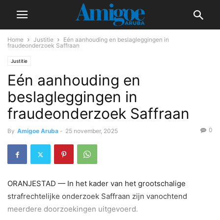
Home
Justitie
Eén aanhouding en beslagleggingen in
fraudeonderzoek Saffraan
Justitie
Eén aanhouding en
beslagleggingen in
fraudeonderzoek Saffraan
0
By
Amigoe Aruba
-
25 november, 2025
ORANJESTAD — In het kader van het grootschalige
strafrechtelijke onderzoek Saffraan zijn vanochtend
meerdere doorzoekingen uitgevoerd.