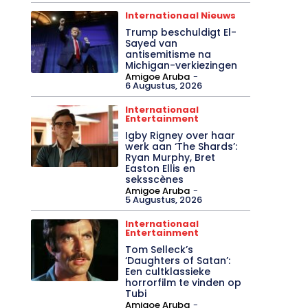
Internationaal Nieuws
Trump beschuldigt El-
Sayed van
antisemitisme na
Michigan-verkiezingen
Amigoe Aruba
-
6 Augustus, 2026
Internationaal
Entertainment
Igby Rigney over haar
werk aan ‘The Shards’:
Ryan Murphy, Bret
Easton Ellis en
seksscènes
Amigoe Aruba
-
5 Augustus, 2026
Internationaal
Entertainment
Tom Selleck’s
‘Daughters of Satan’:
Een cultklassieke
horrorfilm te vinden op
Tubi
Amigoe Aruba
-