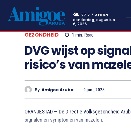
C
27.7
Aruba
donderdag, augustus
6, 2026
GEZONDHEID
1
min.
Read
DVG wijst op sign
risico’s van mazel
By
Amigoe Aruba
9 juni, 2025
ORANJESTAD — De Directie Volksgezondheid Aruba
signalen en symptomen van mazelen.