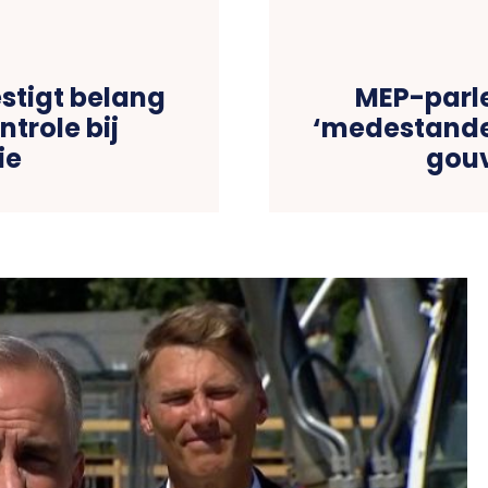
estigt belang
MEP-parle
trole bij
‘medestande
ie
gouv