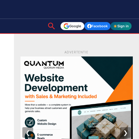
Google
Facebook
Sign in
ADVERTENTIE
❮
❯