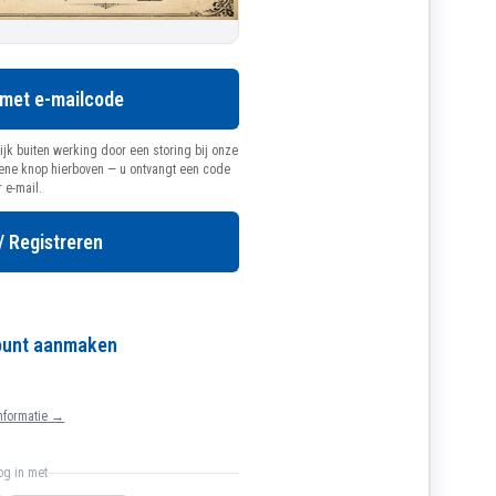
 met e-mailcode
ijk buiten werking door een storing bij onze
oene knop hierboven — u ontvangt een code
r e-mail.
/ Registreren
count aanmaken
nformatie →
log in met