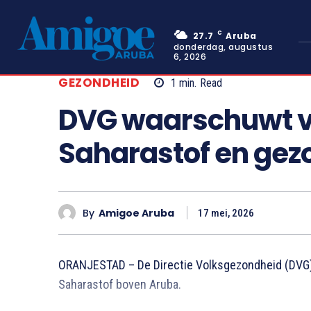
C
27.7
Aruba
donderdag, augustus
6, 2026
GEZONDHEID
1
min.
Read
DVG waarschuwt vo
Saharastof en gez
By
Amigoe Aruba
17 mei, 2026
ORANJESTAD – De Directie Volksgezondheid (DVG
Saharastof boven Aruba.