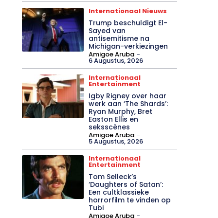
Internationaal Nieuws
Trump beschuldigt El-
Sayed van
antisemitisme na
Michigan-verkiezingen
Amigoe Aruba
-
6 Augustus, 2026
Internationaal
Entertainment
Igby Rigney over haar
werk aan ‘The Shards’:
Ryan Murphy, Bret
Easton Ellis en
seksscènes
Amigoe Aruba
-
5 Augustus, 2026
Internationaal
Entertainment
Tom Selleck’s
‘Daughters of Satan’:
Een cultklassieke
horrorfilm te vinden op
Tubi
Amigoe Aruba
-