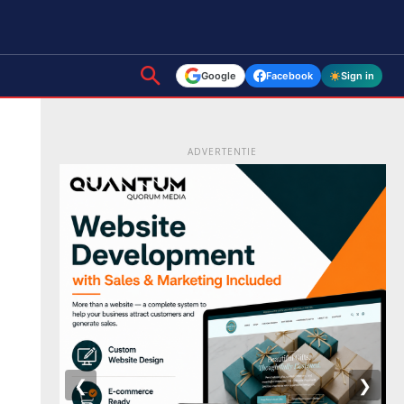
Google
Facebook
Sign in
ADVERTENTIE
❮
❯