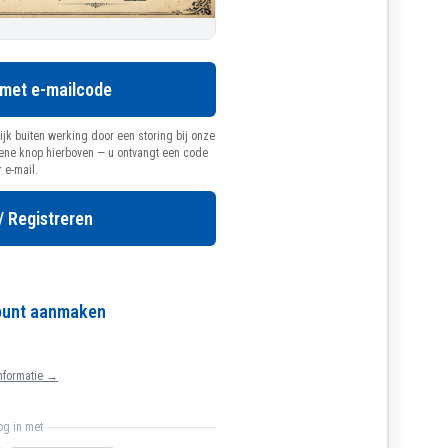
 met e-mailcode
ijk buiten werking door een storing bij onze
oene knop hierboven — u ontvangt een code
r e-mail.
/ Registreren
count aanmaken
nformatie →
log in met