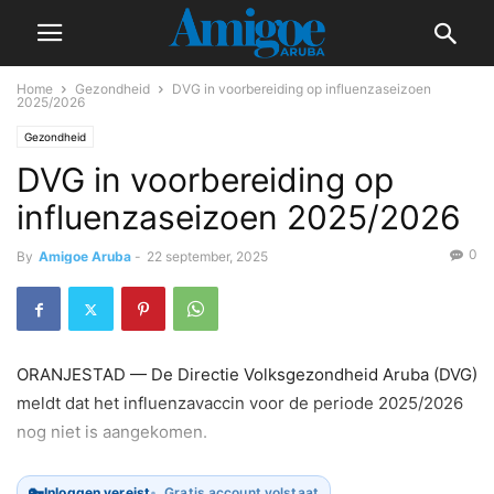
Home
Gezondheid
DVG in voorbereiding op influenzaseizoen
2025/2026
Gezondheid
DVG in voorbereiding op
influenzaseizoen 2025/2026
0
By
Amigoe Aruba
-
22 september, 2025
ORANJESTAD — De Directie Volksgezondheid Aruba (DVG)
meldt dat het influenzavaccin voor de periode 2025/2026
nog niet is aangekomen.
🔑
Inloggen vereist
Gratis account volstaat