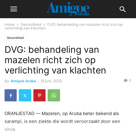
Home
Gezondheid
DVG: behandeling van mazelen richt zich op
verlichting van klachten
Gezondheid
DVG: behandeling van
mazelen richt zich op
verlichting van klachten
0
By
Amigoe Aruba
-
18 juni, 2025
ORANJESTAD — Mazelen, op Aruba beter bekend als
sarampi, is een ziekte die wordt veroorzaakt door een
virus.