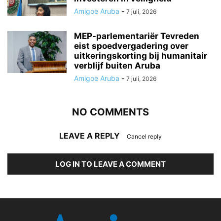
Amigoe Aruba
-
7 juli, 2026
MEP-parlementariër Tevreden
eist spoedvergadering over
uitkeringskorting bij humanitair
verblijf buiten Aruba
Amigoe Aruba
-
7 juli, 2026
NO COMMENTS
LEAVE A REPLY
Cancel reply
LOG IN TO LEAVE A COMMENT