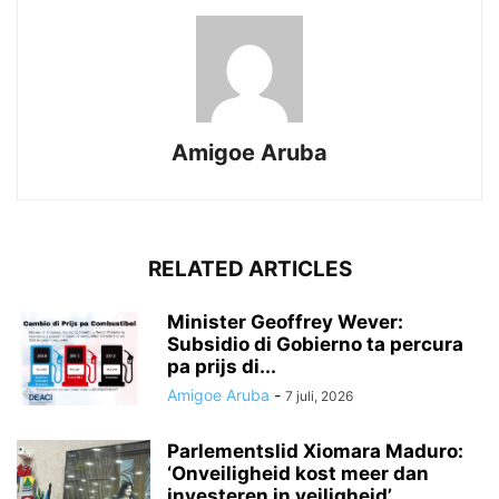
Amigoe Aruba
RELATED ARTICLES
Minister Geoffrey Wever:
Subsidio di Gobierno ta percura
pa prijs di...
Amigoe Aruba
-
7 juli, 2026
Parlementslid Xiomara Maduro:
‘Onveiligheid kost meer dan
investeren in veiligheid’