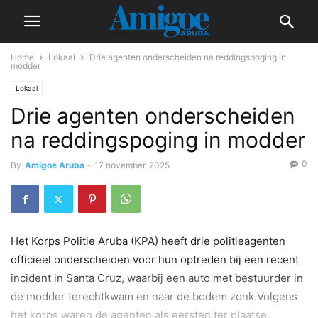
Home
Lokaal
Drie agenten onderscheiden na reddingspoging in
modder
Lokaal
Drie agenten onderscheiden
na reddingspoging in modder
0
By
Amigoe Aruba
-
17 november, 2025
Het Korps Politie Aruba (KPA) heeft drie politieagenten
officieel onderscheiden voor hun optreden bij een recent
incident in Santa Cruz, waarbij een auto met bestuurder in
de modder terechtkwam en naar de bodem zonk.Volgens
het korps waren de agenten als eersten ter plaatse.