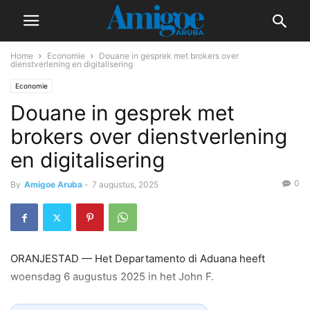
Home
Economie
Douane in gesprek met brokers over
dienstverlening en digitalisering
Economie
Douane in gesprek met
brokers over dienstverlening
en digitalisering
0
By
Amigoe Aruba
-
7 augustus, 2025
ORANJESTAD — Het Departamento di Aduana heeft
woensdag 6 augustus 2025 in het John F.