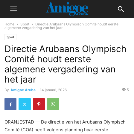
Home
Sport
Directie Arubaans Olympisch Comité houdt eerste
algemene vergadering van het jaar
Sport
Directie Arubaans Olympisch
Comité houdt eerste
algemene vergadering van
het jaar
0
By
Amigoe Aruba
-
14 januari, 2026
ORANJESTAD — De directie van het Arubaans Olympisch
Comité (COA) heeft volgens planning haar eerste