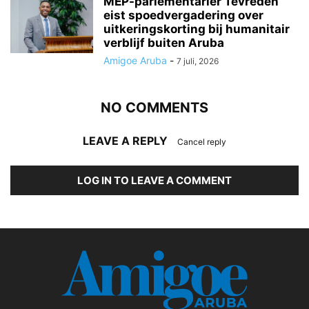
MEP-parlementariër Tevreden
eist spoedvergadering over
uitkeringskorting bij humanitair
verblijf buiten Aruba
Amigoe Aruba
-
7 juli, 2026
NO COMMENTS
LEAVE A REPLY
Cancel reply
LOG IN TO LEAVE A COMMENT