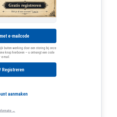
 met e-mailcode
ijk buiten werking door een storing bij onze
oene knop hierboven — u ontvangt een code
r e-mail.
/ Registreren
count aanmaken
nformatie →