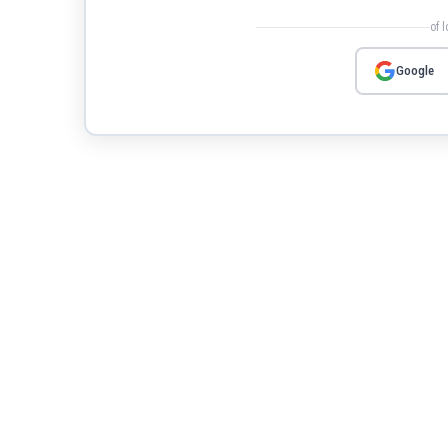
of 
Google