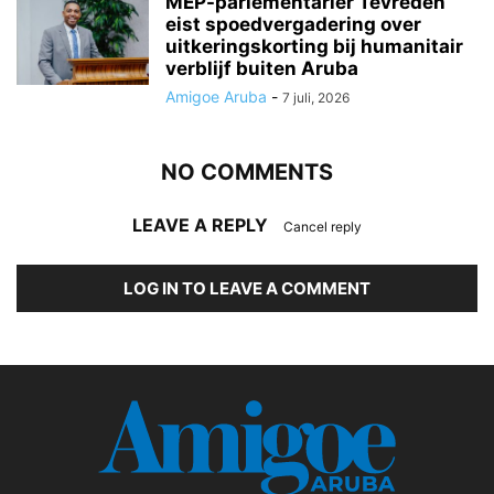
MEP-parlementariër Tevreden
eist spoedvergadering over
uitkeringskorting bij humanitair
verblijf buiten Aruba
Amigoe Aruba
-
7 juli, 2026
NO COMMENTS
LEAVE A REPLY
Cancel reply
LOG IN TO LEAVE A COMMENT