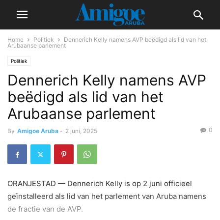
Home
Politiek
Dennerich Kelly namens AVP beëdigd als lid van het
Arubaanse parlement
Politiek
Dennerich Kelly namens AVP
beëdigd als lid van het
Arubaanse parlement
0
By
Amigoe Aruba
-
2 juni, 2025
ORANJESTAD — Dennerich Kelly is op 2 juni officieel
geïnstalleerd als lid van het parlement van Aruba namens
de fractie van de AVP.