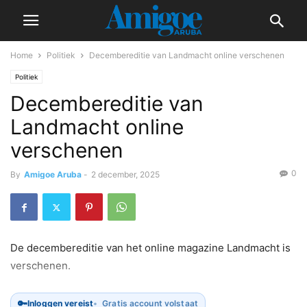
Home
Politiek
Decembereditie van Landmacht online verschenen
Politiek
Decembereditie van
Landmacht online
verschenen
0
By
Amigoe Aruba
-
2 december, 2025
De decembereditie van het online magazine Landmacht is
verschenen.
🔑
Inloggen vereist
Gratis account volstaat