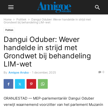
Home
Politiek
Dangui Oduber: Wever handelde in strijd met
Grondwet bij behandeling LIM-wet
Politiek
Dangui Oduber: Wever
handelde in strijd met
Grondwet bij behandeling
LIM-wet
0
By
Amigoe Aruba
-
1 december, 2025
ORANJESTAD — MEP-parlementariër Dangui Oduber
verwijt waarnemend voorzitter van het parlement Muzanín